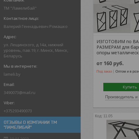
ТМ "Ламелибай"
Валерий Геннадьевич Ромашко
ИЗГОТОВИМ по В
ул. Лещинского, д.14а, нижний
РАЗМЕРАМ для бар
уровень, пав.19, г. Минск, Минск,
опоры металлическ
Беларусь
от 160
руб.
Под заказ
Оптом и в роз
lameli.by
Купить
3490073@mail.ru
Производитель и 
+375293490073
11.05
ОТЗЫВЫ О КОМПАНИИ ТМ
"ЛАМЕЛИБАЙ"
19.01.2023