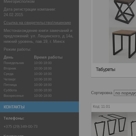
Мингорисполком
Дата регистрации компании:
24.02.2015
Ссылка на свидетельство/лицензию
Местонахождение книги замечаний и
предложений: ул. Лещинского, д.14а,
нижний уровень, пав.19, г. Минск
Режим работы:
День
Время работы
Понедельник
10:00-18:00
Вторник
10:00-18:00
Табуреты
Среда
10:00-18:00
Четверг
10:00-18:00
Пятница
10:00-18:00
Суббота
10:00-18:00
Воскресенье
10:00-18:00
КОНТАКТЫ
11.01
+375 (29) 349-00-73