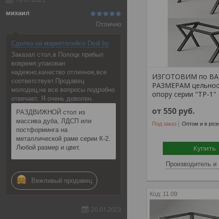
михаил
Отлично
Сделка на маркетплейсе Deal.by
Заказал стол,в Полоцк прибыл
вовремя,упакован
надежно,качество отличное,все
ИЗГОТОВИМ по В
соответствует.Продавец
РАЗМЕРАМ цельнос
молодец,на все вопросы подробно
опору серии "ТР-1"
отвечает. Я очень доволен.
от 550
руб.
РАЗДВИЖНОЙ стол из
массива дуба, ЛДСП или
Под заказ
Оптом и в роз
постформинга на
металлической раме серии К-2.
Любой размер и цвет.
Купить
Производитель и 
Вежливый продавец
11.09
20.01.2023