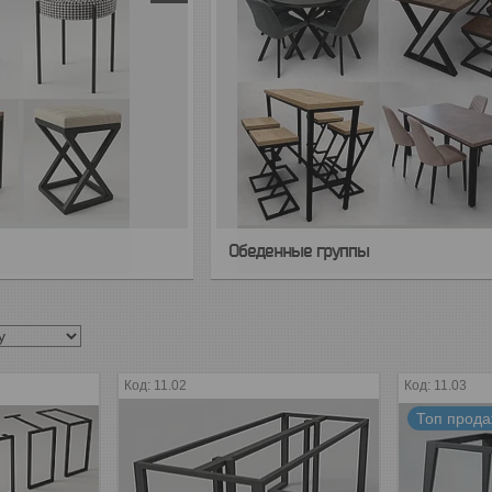
Обеденные группы
11.02
11.03
Топ прод