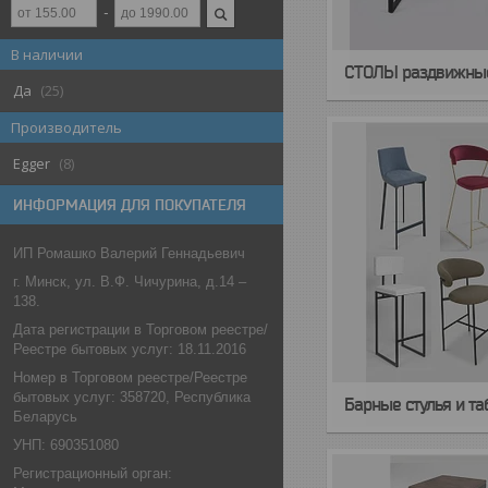
В наличии
СТОЛЫ раздвижны
Да
25
Производитель
Egger
8
ИНФОРМАЦИЯ ДЛЯ ПОКУПАТЕЛЯ
ИП Ромашко Валерий Геннадьевич
г. Минск, ул. В.Ф. Чичурина, д.14 –
138.
Дата регистрации в Торговом реестре/
Реестре бытовых услуг: 18.11.2016
Номер в Торговом реестре/Реестре
бытовых услуг: 358720, Республика
Барные стулья и т
Беларусь
УНП: 690351080
Регистрационный орган: