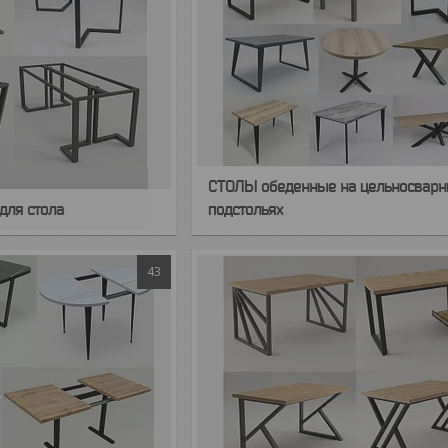
СТОЛЫ обеденные на цельносвар
для стола
подстольях
43