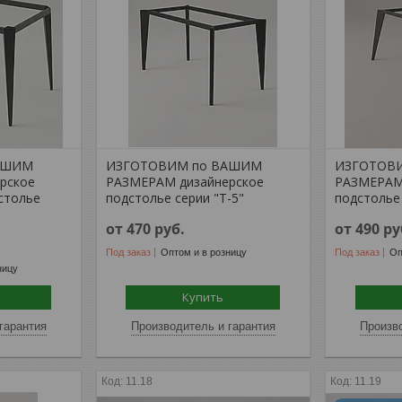
АШИМ
ИЗГОТОВИМ по ВАШИМ
ИЗГОТОВ
рское
РАЗМЕРАМ дизайнерское
РАЗМЕРАМ
столье
подстолье серии "Т-5"
подстолье 
от 470
руб.
от 490
ру
Под заказ
Оптом и в розницу
Под заказ
Оп
ницу
Купить
гарантия
Производитель и гарантия
Произво
11.18
11.19