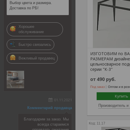
Выбор цвета и размера.
Доставка по РБ!
Хорошее
обслуживание
Быстро связались
ИЗГОТОВИМ по В
Вежливый продавец
РАЗМЕРАМ дизайне
цельносварное под
серии "К-3"
от 490
руб.
Под заказ
Оптом и в роз
Купить
01.11.2021
Производитель и 
Комментарий продавца
Благодарим за заказ. Мы
11.17
всегда стараемся
оправдать ожидания