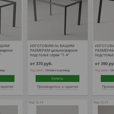
АШИМ
ИЗГОТОВИМ по ВАШИМ
ИЗГОТОВ
варное
РАЗМЕРАМ цельносварное
РАЗМЕРАМ
"
подстолье серии "Т-4"
подстолье 
от 370
руб.
от 390
ру
ницу
Под заказ
Оптом и в розницу
Под заказ
Оп
Купить
гарантия
Производитель и гарантия
Произво
11.14
11.15