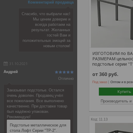
Комментарий продавца
Спасибо, что выбрали нас!
Мы ценим доверие и
всегда работаем на
результат. Желанных
гостей Вам и
положительных эмоций за
новым столом!
ИЗГОТОВИМ по В
РАЗМЕРАМ цельнос
31.10.2021
подстолье серии "Т
Андрей
от 360
руб.
Отлично
Под заказ
Оптом и в роз
Заказывал подстолье. Остался
Купить
очень доволен. Продавец учёл
все пожелания. Все выполнено
Производитель и 
качественно. При доставке товар
был надёжно упакован.
Рекомендую!
11.13
Подстолье металлическое для
стола Лофт Серии "ТР-2".