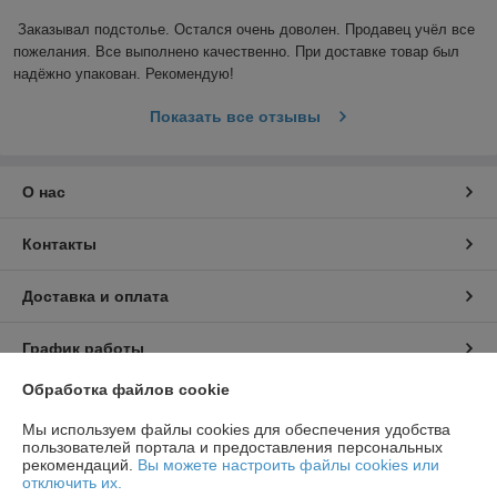
Заказывал подстолье. Остался очень доволен. Продавец учёл все 
пожелания. Все выполнено качественно. При доставке товар был 
надёжно упакован. Рекомендую! 
Показать все отзывы
О нас
Контакты
Доставка и оплата
График работы
Обработка файлов cookie
Полная версия сайта
Мы используем файлы cookies для обеспечения удобства
пользователей портала и предоставления персональных
Политика обработки cookies
рекомендаций.
Вы можете настроить файлы cookies или
отключить их.