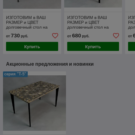
ИЗГОТОВИМ в ВАШ
ИЗГОТОВИМ в ВАШ
ИЗ
РАЗМЕР и ЦВЕТ
РАЗМЕР и ЦВЕТ
РА
долговечный стол на
долговечный стол на
дол
металлокаркасе серии
металлокаркасе серии
мет
730
680
от
руб.
от
руб.
от
"ПАУК" из массива,
"К-4" из массива,
"V"
пластика или ЛДСП
пластика или ЛДСП
ил
Купить
Купить
Акционные предложения и новинки
серия "Т-5"