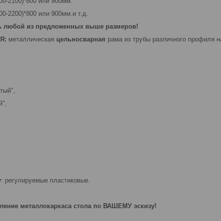
900-2100)*800 или 900мм.
00-2200)*800 или 900мм.и т.д.
ь любой из предложенных выше размеров!
Я:
металлическая
цельносварная
рама из трубы различного профиля н
тый",
й",
у
: регулируемые пластиковые.
ение металлокаркаса стола по ВАШЕМУ эскизу!