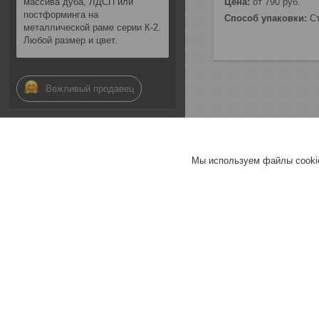
массива дуба, ЛДСП или
Цена:
от 790
руб.
постформинга на
Способ упаковки:
Ст
металлической раме серии К-2.
Любой размер и цвет.
Вежливый продавец
20.01.2023
Комментарий продавца
Мы используем файлы cookie
Спасибо, что выбрали нас!
Мы ценим доверие и
всегда работаем на
результат. Желанных
гостей Вам и
положительных эмоций за
новым столом!
31.10.2021
Андрей