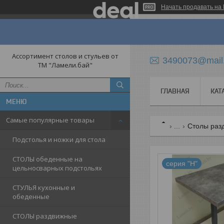
Начать продавать на 
Ассортимент столов и стульев от
3490073@mail
ТМ "Ламели.бай"
ГЛАВНАЯ
КАТ
Самые популярные товары
...
Столы раз
Подстолья и ножки для стола
СТОЛЫ обеденные на
серия "Н"
цельносварных подстольях
СТУЛЬЯ кухонные и
обеденные
СТОЛЫ раздвижные