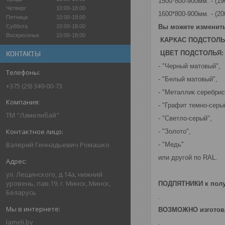
1500*800-900мм. - (1
Четверг
10:00-18:00
1600*800-900мм. - (20
Пятница
10:00-18:00
Суббота
10:00-18:00
Вы можете изменит
Воскресенье
10:00-18:00
КАРКАС ПОДСТОЛЬ
ЦВЕТ ПОДСТОЛЬЯ:
КОНТАКТЫ
- "Черный матовый",
- "Белый матовый",
+375 (29) 349-00-73
- "Металлик серебрис
- "Графит темно-серы
ТМ "Ламелибай"
- "Светло-серый",
- "Золото",
Валерий Геннадьевич Ромашко
- "Медь"
или другой по RAL.
ул. Лещинского, д.14а, нижний
уровень, пав.19, г. Минск, Минск,
ПОДПЯТНИКИ к пол
Беларусь
.
ВОЗМОЖНО изготовл
lameli.by
.