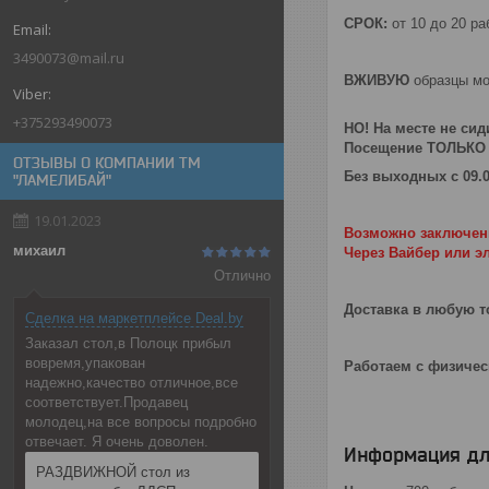
СРОК:
от 10 до 20 ра
3490073@mail.ru
ВЖИВУЮ
образцы мо
+375293490073
НО! На месте не сид
Посещение ТОЛЬКО 
ОТЗЫВЫ О КОМПАНИИ ТМ
Без выходных с 09.0
"ЛАМЕЛИБАЙ"
19.01.2023
Возможно заключени
михаил
Через Вайбер или э
Отлично
Доставка в любую т
Сделка на маркетплейсе Deal.by
Заказал стол,в Полоцк прибыл
вовремя,упакован
Работаем с физиче
надежно,качество отличное,все
соответствует.Продавец
молодец,на все вопросы подробно
отвечает. Я очень доволен.
Информация дл
РАЗДВИЖНОЙ стол из