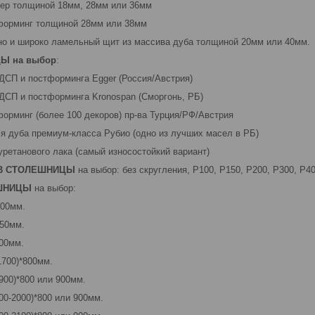
гер толщиной 18мм, 28мм или 36мм
тформинг толщиной 28мм или 38мм
но и широко ламельный щит из массива дуба толщиной 20мм или 40мм.
Ы на выбор
:
ЛДСП и постформинга Egger (Россия/Австрия)
ЛДСП и постформинга Kronospan (Сморгонь, РБ)
форминг (более 100 декоров) пр-ва Турция/РФ/Австрия
ля дуба премиум-класса Рубио (одно из лучших масел в РБ)
-уретанового лака (самый износостойкий вариант)
В
СТОЛЕШНИЦЫ
на выбор: без скругления, Р100, Р150, Р200, Р300, Р40
ЕШНИЦЫ
на выбор:
600мм.
650мм.
700мм.
1700)*800мм.
1900)*800 или 900мм.
800-2000)*800 или 900мм.