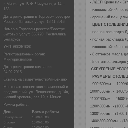
- ЛДСП Кроно или Эг
г. Минск, ул. В.Ф. Чичурина, д.14 –
138.
- износостойкий пос
Дата регистрации в Торговом реестре/
- срощеный или цель
Реестре бытовых услуг: 18.11.2016
ЦВЕТ СТОЛЕШНИЦ
Номер в Торговом реестре/Реестре
- полная раскладка 
бытовых услуг: 358720, Республика
Беларусь
- полная раскладка 
УНП: 690351080
- износостойкий пост
Регистрационный орган:
- 8 оттенков масла д
Мингорисполком
- 5 оттенков алкидно
Дата регистрации компании:
СКРУГЛЕНИЕ УГЛО
24.02.2015
РАЗМЕРЫ СТОЛ
Ссылка на свидетельство/лицензию
900*600мм. - 1200*
Местонахождение книги замечаний и
1000*650мм. - 1400*
предложений: ул. Лещинского, д.14а,
нижний уровень, пав.19, г. Минск
1100*700мм. - 1500*
Режим работы:
1200*800мм. - (1600 -
День
Время работы
1300*800мм. - (1700-
Понедельник
10:00-18:00
1400*800-900мм. - (1
Вторник
10:00-18:00
Среда
10:00-18:00