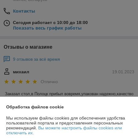
Контакты
Сегодня работает с 10:00 до 18:00
Показать весь график работы
Отзывы о магазине
9 отзывов за всё время
михаил
19.01.2023
Отлично
Заказал стол,в Полоцк прибыл вовремя,упакован надежно,качество 
отличное,все соответствует.Продавец молодец,на все вопросы 
подробно отвечает. Я очень доволен.
Обработка файлов cookie
Мы используем файлы cookies для обеспечения удобства
Сделка подтверждена через корзину
пользователей портала и предоставления персональных
рекомендаций.
Вы можете настроить файлы cookies или
отключить их.
Андрей
31.10.2021