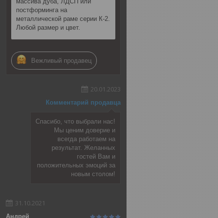
массива дуба, ЛДСП или
постформинга на
металлической раме серии К-2.
Любой размер и цвет.
Вежливый продавец
20.01.2023
Комментарий продавца
Спасибо, что выбрали нас!
Мы ценим доверие и
всегда работаем на
результат. Желанных
гостей Вам и
положительных эмоций за
новым столом!
31.10.2021
Андрей