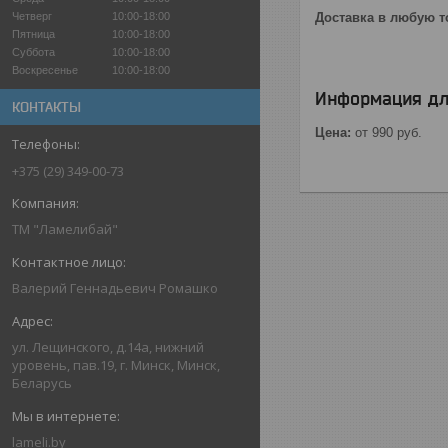
Четверг
10:00-18:00
Доставка в любую т
Пятница
10:00-18:00
Суббота
10:00-18:00
Воскресенье
10:00-18:00
Информация дл
КОНТАКТЫ
Цена:
от 990
руб.
+375 (29) 349-00-73
ТМ "Ламелибай"
Валерий Геннадьевич Ромашко
ул. Лещинского, д.14а, нижний
уровень, пав.19, г. Минск, Минск,
Беларусь
lameli.by