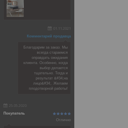
01.11.2021
Комментарий продавца
Благодарим за заказ. Мы
всегда стараемся
оправдать ожидания
клиента. Особенно, когда
выбор делается
тщательно. Тогда и
результат &#34;на
лицо&#34;. Желаем
плодотворной работы!
25.05.2020
Покупатель
Отлично