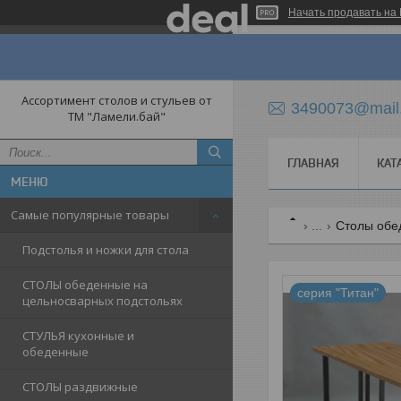
Начать продавать на 
Ассортимент столов и стульев от
3490073@mail
ТМ "Ламели.бай"
ГЛАВНАЯ
КАТ
Самые популярные товары
...
Столы обе
Подстолья и ножки для стола
СТОЛЫ обеденные на
серия "Титан"
цельносварных подстольях
СТУЛЬЯ кухонные и
обеденные
СТОЛЫ раздвижные