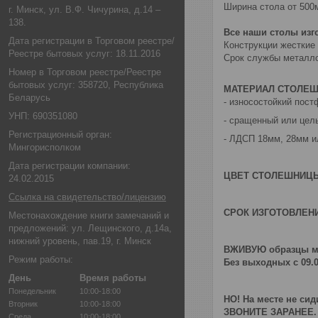
Ширина стола от 500
г. Минск, ул. В.Ф. Чичурина, д.14 –
138.
Все наши столы из
Дата регистрации в Торговом реестре/
Конструкции жесткие
Реестре бытовых услуг: 18.11.2016
Срок службы металлок
Номер в Торговом реестре/Реестре
бытовых услуг: 358720, Республика
МАТЕРИАЛ СТОЛЕ
Беларусь
- износостойкий пост
УНП: 690351080
- сращенный или цел
Регистрационный орган:
- ЛДСП 18мм, 28мм и
Мингорисполком
Дата регистрации компании:
ЦВЕТ СТОЛЕШНИЦ
24.02.2015
Ссылка на свидетельство/лицензию
СРОК ИЗГОТОВЛЕН
Местонахождение книги замечаний и
предложений: ул. Лещинского, д.14а,
нижний уровень, пав.19, г. Минск
ВЖИВУЮ образцы мо
Режим работы:
Без выходных с 09.0
День
Время работы
Понедельник
10:00-18:00
НО! На месте не сид
Вторник
10:00-18:00
ЗВОНИТЕ ЗАРАНЕЕ.
Среда
10:00-18:00