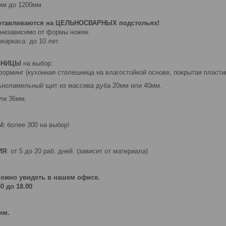
мм до 1200мм
готавливаются на ЦЕЛЬНОСВАРНЫХ подстольях!
 независимо от формы ножек.
аркаса: до 10 лет.
ШНИЦЫ
на выбор:
форминг (кухонная столешница на влагостойкой основе, покрытая пласт
ьноламельный щит из массива дуба 20мм или 40мм.
ли 36мм.
Ы:
более 300 на выбор!
ИЯ
: от 5 до 20 раб. дней. (зависит от материала)
жно увидеть в нашем офисе.
0 до 18.00
им.