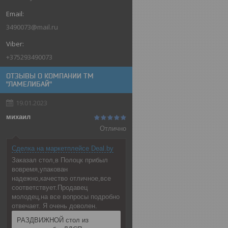
3490073@mail.ru
+375293490073
ОТЗЫВЫ О КОМПАНИИ ТМ
"ЛАМЕЛИБАЙ"
19.01.2023
михаил
Отлично
Сделка на маркетплейсе Deal.by
Заказал стол,в Полоцк прибыл
вовремя,упакован
надежно,качество отличное,все
соответствует.Продавец
молодец,на все вопросы подробно
отвечает. Я очень доволен.
РАЗДВИЖНОЙ стол из