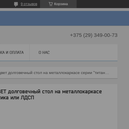
9 отзывов
Корзина
+375 (29) 349-00-73
КА И ОПЛАТА
О НАС
Изготовим в ваш размер и цвет долговечный стол на металлокаркасе серии "титан" из массива, пластика или лдсп
Т долговечный стол на металлокаркасе
тика или ЛДСП