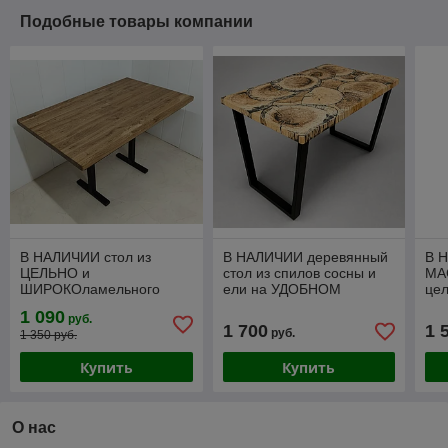
Подобные товары компании
В НАЛИЧИИ стол из
В НАЛИЧИИ деревянный
В 
ЦЕЛЬНО и
стол из спилов сосны и
МА
ШИРОКОламельного
ели на УДОБНОМ
це
массива ДУБА
подстолье серии "V" в
сер
1 090
руб.
1200*800мм на
размере 1170*770мм
13
1 700
1 
руб.
1 350 руб.
цельносварной раме
серии "Н".
Купить
Купить
О нас