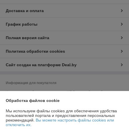
Доставка и оплата
График работы
Полная версия сайта
Политика обработки cookies
Сайт создан на платформе Deal.by
Информация для покупателя
Индивидуальный предприниматель:
ИП Ромашко Валерий
Геннадьевич
Обработка файлов cookie
г. Минск, ул. В.Ф. Чичурина, д.14 – 138.
Регистрационный номер ЕГР: 690351080
Мы используем файлы cookies для обеспечения удобства
пользователей портала и предоставления персональных
УНП: 690351080
рекомендаций.
Вы можете настроить файлы cookies или
отключить их.
Регистрационный орган: Мингорисполком