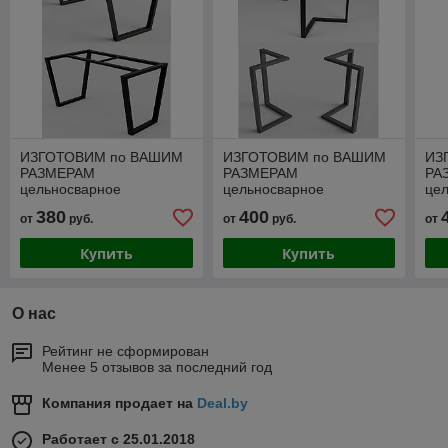
ИЗГОТОВИМ по ВАШИМ
ИЗГОТОВИМ по ВАШИМ
ИЗ
РАЗМЕРАМ
РАЗМЕРАМ
РА
цельносварное
цельносварное
це
подстолье серии "V"
подстолье серии "Z"
под
380
400
от
руб.
от
руб.
от
Купить
Купить
О нас
Рейтинг не сформирован
Менее 5 отзывов за последний год
Компания продает на
Deal.by
Работает с 25.01.2018