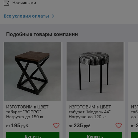
Наличными
Все условия оплаты
Подобные товары компании
ИЗГОТОВИМ в ЦВЕТ
ИЗГОТОВИМ в ЦВЕТ
ИЗ
табурет "ЗОРРО".
табурет "Модель 44".
таб
Нагрузка до 150 кг.
Нагрузка до 120 кг.
до 
195
235
от
руб.
от
руб.
от
Купить
Купить