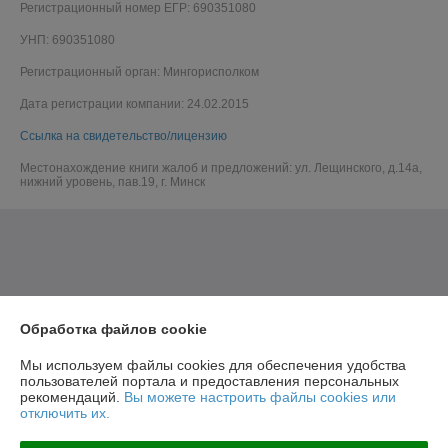
Регистрационный номер ЕГР: 690351080
УНП: 690351080
Регистрационный орган: Мингорисполком
Дата регистрации компании: 24.02.2015
Ссылка на свидетельство/лицензию
Местонахождение книги жалоб и предложений: ул. Лещинского, д.14а,
нижний уровень, пав.19, г. Минск
Обработка файлов cookie
Мы используем файлы cookies для обеспечения удобства
пользователей портала и предоставления персональных
рекомендаций.
Вы можете настроить файлы cookies или
отключить их.